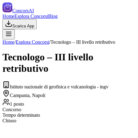
ConcorsAI
Home
Esplora Concorsi
Blog
Scarica App
Home
/
Esplora Concorsi
/
Tecnologo – III livello retributivo
Tecnologo – III livello
retributivo
Istituto nazionale di geofisica e vulcanologia - ingv
Campania, Napoli
1
posto
Concorso
Tempo determinato
Chiuso