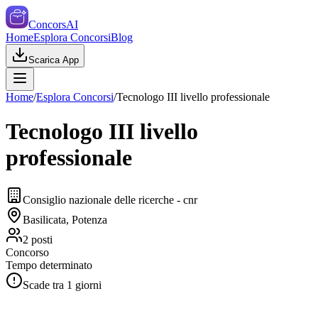
ConcorsAI
Home
Esplora Concorsi
Blog
Scarica App
Home
/
Esplora Concorsi
/
Tecnologo III livello professionale
Tecnologo III livello
professionale
Consiglio nazionale delle ricerche - cnr
Basilicata, Potenza
2
posti
Concorso
Tempo determinato
Scade tra
1
giorni