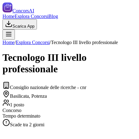
ConcorsAI
Home
Esplora Concorsi
Blog
Scarica App
Home
/
Esplora Concorsi
/
Tecnologo III livello professionale
Tecnologo III livello
professionale
Consiglio nazionale delle ricerche - cnr
Basilicata, Potenza
1
posto
Concorso
Tempo determinato
Scade tra
2
giorni