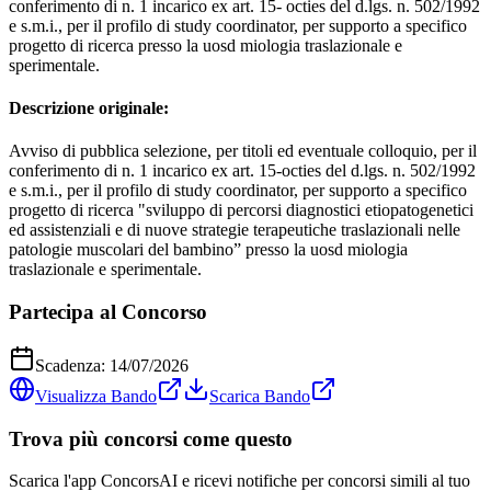
conferimento di n. 1 incarico ex art. 15- octies del d.lgs. n. 502/1992
e s.m.i., per il profilo di study coordinator, per supporto a specifico
progetto di ricerca presso la uosd miologia traslazionale e
sperimentale.
Descrizione originale:
Avviso di pubblica selezione, per titoli ed eventuale colloquio, per il
conferimento di n. 1 incarico ex art. 15-octies del d.lgs. n. 502/1992
e s.m.i., per il profilo di study coordinator, per supporto a specifico
progetto di ricerca "sviluppo di percorsi diagnostici etiopatogenetici
ed assistenziali e di nuove strategie terapeutiche traslazionali nelle
patologie muscolari del bambino” presso la uosd miologia
traslazionale e sperimentale.
Partecipa al Concorso
Scadenza:
14/07/2026
Visualizza Bando
Scarica Bando
Trova più concorsi come questo
Scarica l'app ConcorsAI e ricevi notifiche per concorsi simili al tuo