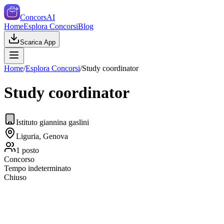
ConcorsAI
Home
Esplora Concorsi
Blog
Scarica App
Home
/
Esplora Concorsi
/
Study coordinator
Study coordinator
Istituto giannina gaslini
Liguria, Genova
1
posto
Concorso
Tempo indeterminato
Chiuso