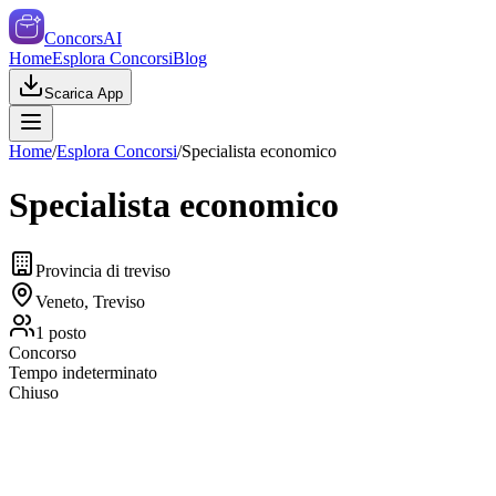
ConcorsAI
Home
Esplora Concorsi
Blog
Scarica App
Home
/
Esplora Concorsi
/
Specialista economico
Specialista economico
Provincia di treviso
Veneto, Treviso
1
posto
Concorso
Tempo indeterminato
Chiuso