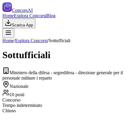
ConcorsAI
Home
Esplora Concorsi
Blog
Scarica App
Home
/
Esplora Concorsi
/
Sottufficiali
Sottufficiali
Ministero della difesa - segredifesa - direzione generale per il
personale militare i reparto
Nazionale
10
posti
Concorso
Tempo indeterminato
Chiuso