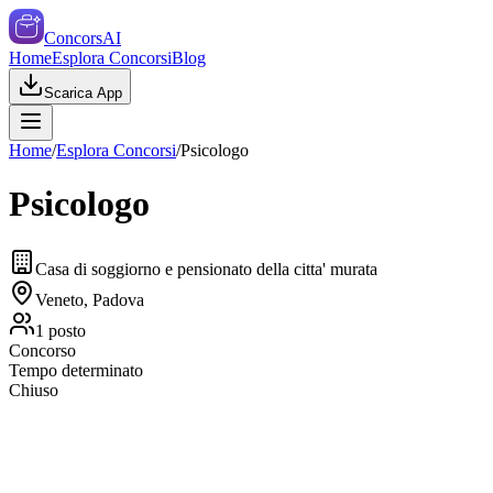
ConcorsAI
Home
Esplora Concorsi
Blog
Scarica App
Home
/
Esplora Concorsi
/
Psicologo
Psicologo
Casa di soggiorno e pensionato della citta' murata
Veneto, Padova
1
posto
Concorso
Tempo determinato
Chiuso