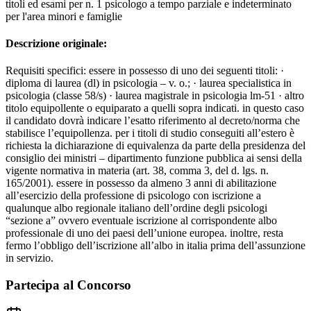
titoli ed esami per n. 1 psicologo a tempo parziale e indeterminato
per l'area minori e famiglie
Descrizione originale:
Requisiti specifici: essere in possesso di uno dei seguenti titoli: ·
diploma di laurea (dl) in psicologia – v. o.; · laurea specialistica in
psicologia (classe 58/s) · laurea magistrale in psicologia lm-51 · altro
titolo equipollente o equiparato a quelli sopra indicati. in questo caso
il candidato dovrà indicare l’esatto riferimento al decreto/norma che
stabilisce l’equipollenza. per i titoli di studio conseguiti all’estero è
richiesta la dichiarazione di equivalenza da parte della presidenza del
consiglio dei ministri – dipartimento funzione pubblica ai sensi della
vigente normativa in materia (art. 38, comma 3, del d. lgs. n.
165/2001). essere in possesso da almeno 3 anni di abilitazione
all’esercizio della professione di psicologo con iscrizione a
qualunque albo regionale italiano dell’ordine degli psicologi
“sezione a” ovvero eventuale iscrizione al corrispondente albo
professionale di uno dei paesi dell’unione europea. inoltre, resta
fermo l’obbligo dell’iscrizione all’albo in italia prima dell’assunzione
in servizio.
Partecipa al Concorso