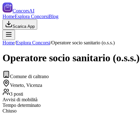
ConcorsAI
Home
Esplora Concorsi
Blog
Scarica App
Home
/
Esplora Concorsi
/
Operatore socio sanitario (o.s.s.)
Operatore socio sanitario (o.s.s.)
Comune di caltrano
Veneto, Vicenza
3
posti
Avvisi di mobilità
Tempo determinato
Chiuso