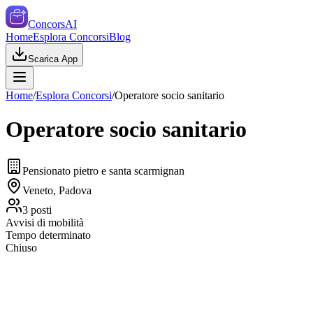
ConcorsAI
Home
Esplora Concorsi
Blog
Scarica App
Home
/
Esplora Concorsi
/
Operatore socio sanitario
Operatore socio sanitario
Pensionato pietro e santa scarmignan
Veneto, Padova
3
posti
Avvisi di mobilità
Tempo determinato
Chiuso