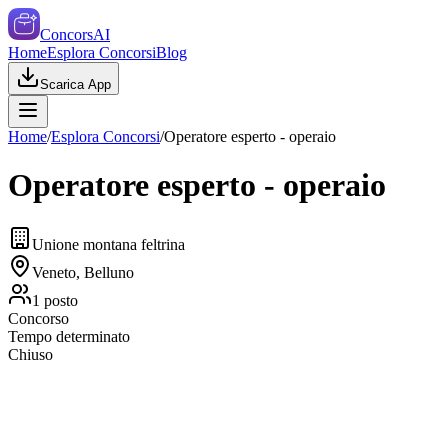
ConcorsAI
Home
Esplora Concorsi
Blog
Scarica App
Home
/
Esplora Concorsi
/
Operatore esperto - operaio
Operatore esperto - operaio
Unione montana feltrina
Veneto, Belluno
1
posto
Concorso
Tempo determinato
Chiuso