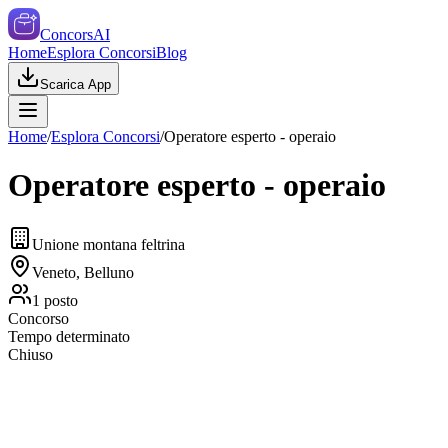
ConcorsAI
Home
Esplora Concorsi
Blog
Scarica App
Home
/
Esplora Concorsi
/
Operatore esperto - operaio
Operatore esperto - operaio
Unione montana feltrina
Veneto, Belluno
1
posto
Concorso
Tempo determinato
Chiuso