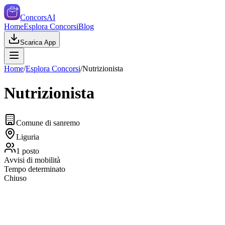
ConcorsAI
Home
Esplora Concorsi
Blog
Scarica App
Home
/
Esplora Concorsi
/
Nutrizionista
Nutrizionista
Comune di sanremo
Liguria
1
posto
Avvisi di mobilità
Tempo determinato
Chiuso