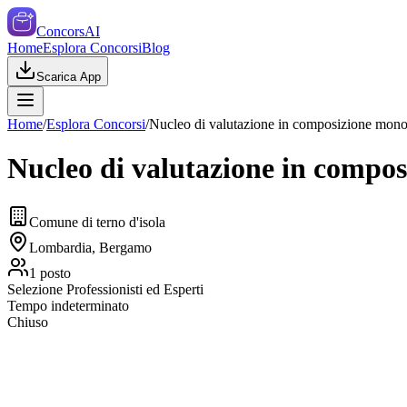
ConcorsAI
Home
Esplora Concorsi
Blog
Scarica App
Home
/
Esplora Concorsi
/
Nucleo di valutazione in composizione mono
Nucleo di valutazione in compo
Comune di terno d'isola
Lombardia, Bergamo
1
posto
Selezione Professionisti ed Esperti
Tempo indeterminato
Chiuso