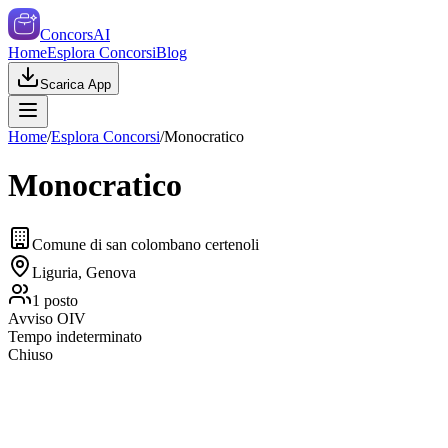
ConcorsAI
Home
Esplora Concorsi
Blog
Scarica App
Home
/
Esplora Concorsi
/
Monocratico
Monocratico
Comune di san colombano certenoli
Liguria, Genova
1
posto
Avviso OIV
Tempo indeterminato
Chiuso