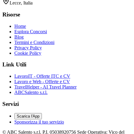
Lecce, Italia
Risorse
Home
Esplora Concorsi
Blog
Termini e Condizioni
Privacy Policy
Cookie Policy
Link Utili
LavoroIT - Offerte ITC e CV
Lavoro e Web - Offerte e CV
TravelHelper - AI Travel Planner
ABCSalento s.r.l.
Servizi
Scarica l'App
Sponsorizza il tuo servizio
© ABC Salento s.r.l. P.I. 05038920756 Sede Operativa: Vico del