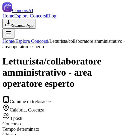
ConcorsAI
Home
Esplora Concorsi
Blog
Scarica App
Home
/
Esplora Concorsi
/
Letturista/collaboratore amministrativo -
area operatore esperto
Letturista/collaboratore
amministrativo - area
operatore esperto
Comune di trebisacce
Calabria, Cosenza
3
posti
Concorso
Tempo determinato
Chiuso