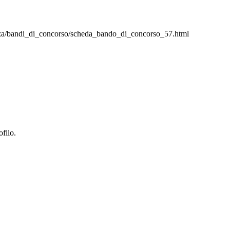
enza/bandi_di_concorso/scheda_bando_di_concorso_57.html
ofilo.