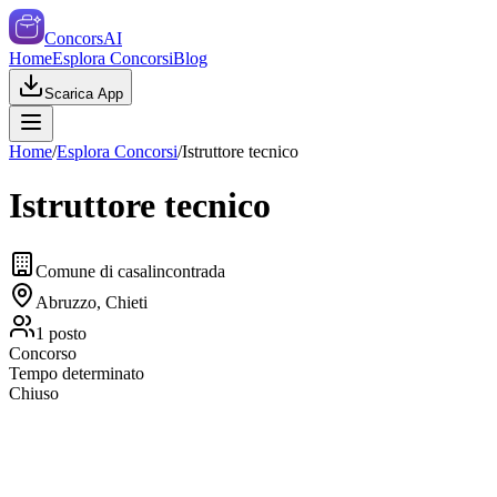
ConcorsAI
Home
Esplora Concorsi
Blog
Scarica App
Home
/
Esplora Concorsi
/
Istruttore tecnico
Istruttore tecnico
Comune di casalincontrada
Abruzzo, Chieti
1
posto
Concorso
Tempo determinato
Chiuso