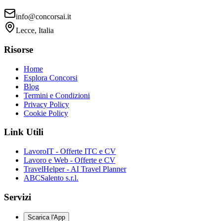
info@concorsai.it
Lecce, Italia
Risorse
Home
Esplora Concorsi
Blog
Termini e Condizioni
Privacy Policy
Cookie Policy
Link Utili
LavoroIT - Offerte ITC e CV
Lavoro e Web - Offerte e CV
TravelHelper - AI Travel Planner
ABCSalento s.r.l.
Servizi
Scarica l'App