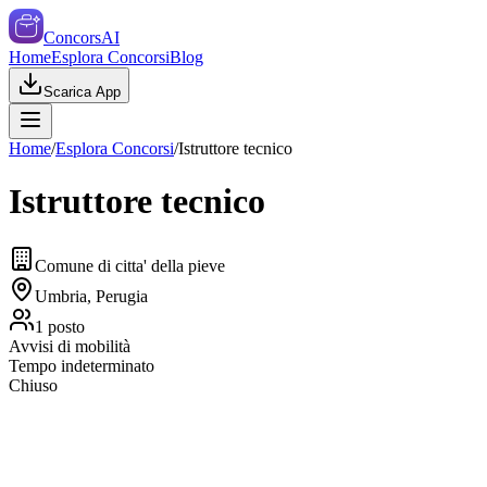
ConcorsAI
Home
Esplora Concorsi
Blog
Scarica App
Home
/
Esplora Concorsi
/
Istruttore tecnico
Istruttore tecnico
Comune di citta' della pieve
Umbria, Perugia
1
posto
Avvisi di mobilità
Tempo indeterminato
Chiuso