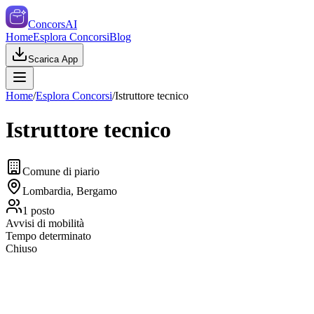
ConcorsAI
Home
Esplora Concorsi
Blog
Scarica App
Home
/
Esplora Concorsi
/
Istruttore tecnico
Istruttore tecnico
Comune di piario
Lombardia, Bergamo
1
posto
Avvisi di mobilità
Tempo determinato
Chiuso