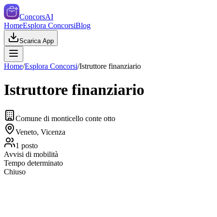
ConcorsAI
Home
Esplora Concorsi
Blog
Scarica App
Home
/
Esplora Concorsi
/
Istruttore finanziario
Istruttore finanziario
Comune di monticello conte otto
Veneto, Vicenza
1
posto
Avvisi di mobilità
Tempo determinato
Chiuso