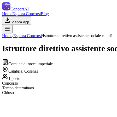
ConcorsAI
Home
Esplora Concorsi
Blog
Scarica App
Home
/
Esplora Concorsi
/
Istruttore direttivo assistente sociale cat. d1
Istruttore direttivo assistente so
Comune di rocca imperiale
Calabria, Cosenza
1
posto
Concorso
Tempo determinato
Chiuso