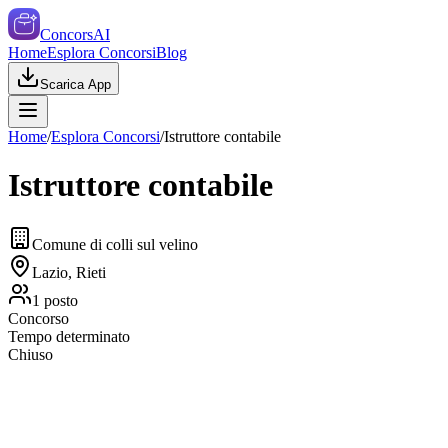
ConcorsAI
Home
Esplora Concorsi
Blog
Scarica App
Home
/
Esplora Concorsi
/
Istruttore contabile
Istruttore contabile
Comune di colli sul velino
Lazio, Rieti
1
posto
Concorso
Tempo determinato
Chiuso