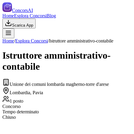
ConcorsAI
Home
Esplora Concorsi
Blog
Scarica App
Home
/
Esplora Concorsi
/
Istruttore amministrativo-contabile
Istruttore amministrativo-
contabile
Unione dei comuni lombarda magherno-torre d'arese
Lombardia, Pavia
1
posto
Concorso
Tempo determinato
Chiuso