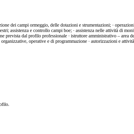
zione dei campi ormeggio, delle dotazioni e strumentazioni; · operazioni 
tri; assistenza e controllo campi boe; · assistenza nelle attività di monit
e prevista dal profilo professionale · istruttore amministrativo – area deg
vità organizzative, operative e di programmazione · autorizzazioni e attiv
ofilo.