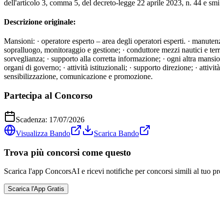
dell'articolo 3, comma 5, del decreto-legge 22 aprile 2023, n. 44 e smi
Descrizione originale:
Mansioni: · operatore esperto – area degli operatori esperti. · manuten
sopralluogo, monitoraggio e gestione; · conduttore mezzi nautici e terres
sorveglianza; · supporto alla corretta informazione; · ogni altra mansion
organi di governo; · attività istituzionali; · supporto direzione; · atti
sensibilizzazione, comunicazione e promozione.
Partecipa al Concorso
Scadenza:
17/07/2026
Visualizza Bando
Scarica Bando
Trova più concorsi come questo
Scarica l'app ConcorsAI e ricevi notifiche per concorsi simili al tuo pr
Scarica l'App Gratis