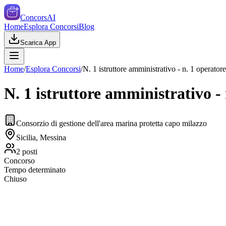
ConcorsAI
Home
Esplora Concorsi
Blog
Scarica App
Home
/
Esplora Concorsi
/
N. 1 istruttore amministrativo - n. 1 operator
N. 1 istruttore amministrativo -
Consorzio di gestione dell'area marina protetta capo milazzo
Sicilia, Messina
2
posti
Concorso
Tempo determinato
Chiuso