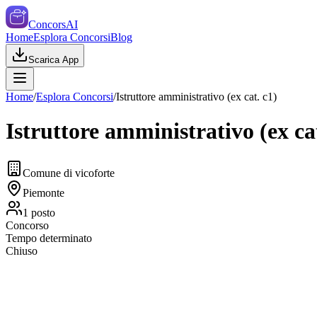
ConcorsAI
Home
Esplora Concorsi
Blog
Scarica App
Home
/
Esplora Concorsi
/
Istruttore amministrativo (ex cat. c1)
Istruttore amministrativo (ex cat
Comune di vicoforte
Piemonte
1
posto
Concorso
Tempo determinato
Chiuso