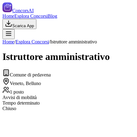
ConcorsAI
Home
Esplora Concorsi
Blog
Scarica App
Home
/
Esplora Concorsi
/
Istruttore amministrativo
Istruttore amministrativo
Comune di pedavena
Veneto, Belluno
1
posto
Avvisi di mobilità
Tempo determinato
Chiuso