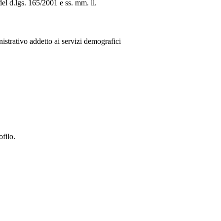
del d.lgs. 165/2001 e ss. mm. ii.
nistrativo addetto ai servizi demografici
ofilo.