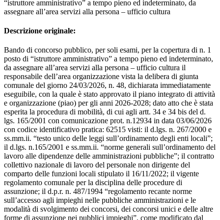
“istruttore amministrativo” a tempo pieno ed indeterminato, da
assegnare all’area servizi alla persona – ufficio cultura
Descrizione originale:
Bando di concorso pubblico, per soli esami, per la copertura di n. 1 posto di “istruttore amministrativo” a tempo pieno ed indeterminato, da assegnare all’area servizi alla persona – ufficio cultura il responsabile dell’area organizzazione vista la delibera di giunta comunale del giorno 24/03/2026, n. 48, dichiarata immediatamente eseguibile, con la quale è stato approvato il piano integrato di attività e organizzazione (piao) per gli anni 2026-2028; dato atto che è stata esperita la procedura di mobilità, di cui agli artt. 34 e 34 bis del d. lgs. 165/2001 con comunicazione prot. n.12934 in data 03/06/2026 con codice identificativo pratica: 62515 visti: il d.lgs. n. 267/2000 e ss.mm.ii. “testo unico delle leggi sull’ordinamento degli enti locali”; il d.lgs. n.165/2001 e ss.mm.ii. “norme generali sull’ordinamento del lavoro alle dipendenze delle amministrazioni pubbliche”; il contratto collettivo nazionale di lavoro del personale non dirigente del comparto delle funzioni locali stipulato il 16/11/2022; il vigente regolamento comunale per la disciplina delle procedure di assunzione; il d.p.r. n. 487/1994 “regolamento recante norme sull’accesso agli impieghi nelle pubbliche amministrazioni e le modalità di svolgimento dei concorsi, dei concorsi unici e delle altre forme di assunzione nei pubblici impieghi”, come modificato dal d.p.r. 693/1996, per le parti non in contrasto o incompatibili con il vigente regolamento per la disciplina delle procedure di assunzione; il d.p.r. 16/06/2023 n. 82, ad oggetto: “regolamento recante modifiche al decreto del presidente della repubblica 9 maggio 1994, n. 487, concernente norme sull'accesso agli impieghi nelle pubbliche amministrazioni e le modalità di svolgimento dei concorsi, dei concorsi unici e delle altre forme di assunzione nei pubblici impieghi”; il d.l. 22/04/2023 n. 44, convertito con l. 21/06/2023 n. 76 “disposizioni urgenti per il rafforzamento della capacità amministrativa delle amministrazioni pubbliche; il d.l. n. 25 del 14 marzo 2025 “disposizioni urgenti in materia di reclutamento e funzionalità delle pubbliche amministrazioni”; il d.lgs. n. 198/2006 e ss.mm.ii. “codice delle pari opportunità tra uomo e donna” il regolamento europeo n. 679/2016 in materia di protezione dei dati personali; rende noto che è indetto un concorso pubblico per soli esami per l’assunzione di n. 1 “istruttore amministrativo” a tempo pieno ed indeterminato, da assegnare all’area servizi alla persona – ufficio cultura l’amministrazione garantisce le pari opportunità tra uomini e donne per l'accesso al lavoro ai sensi del d.lgs. 198/2006. le modalità della selezione ed i criteri di valutazione delle prove sono quelle stabilite dal d.p.r. 487/94, dal d.p.r. 693/96, dal d.p.r. 82/2023, dal regolamento comunale di organizzazione degli uffici e dei servizi ed in particolare gli artt. dal 67 al 90 e dal regolamento sulla disciplina dei concorsi pubblici e delle altre procedure di assunzione, approvato con delibera di giunta comunale n. 86 del 19 giugno 2025; la partecipazione alla selezione obbliga i candidati alla accettazione, senza riserve, di tutte le condizioni del bando e di quelle che regolano l’espletamento dei concorsi presso l’amministrazione comunale, nonché delle eventuali modifiche che VI potranno essere apportate. art. 1 – trattamento economico al personale assunto sarà corrisposto il trattamento economico previsto dal vigente ccnl del personale del comparto regioni-autonomie locali per il profilo professionale di istruttore amministrativo (area degli istruttori), la 13a mensilità nelle misure stabilite dalla legge e quant’altro dovuto ai sensi delle vigenti disposizioni contrattuali e di legge. tutti gli emolumenti sopra indicati sono soggetti alle ritenute previdenziali, assistenziali ed erariali di legge. art. 2 – requisiti per l’ammissione i candidati di ambo i sessi possono partecipare al concorso previsto dal presente bando se in possesso dei seguenti requisiti alla data di scadenza per la presentazione delle domande: cittadinanza italiana o di altro stato appartenente all’unione europea o la cittadinanza di paesi terzi (non appartenenti all’ue) e trovarsi in una delle condizioni di cui all’art. 38 del d.lgs. 165/2001, come modificato dall’art. 7 della l. 6 agosto 2013, n. 97, cioè: - essere familiari di cittadini degli stati membri dell’ue, non aventi la cittadinanza in uno stato membro, essendo titolari del diritto di soggiorno permanente; - essere cittadini di stati non appartenenti all’ue in possesso del permesso di soggiorno ce per soggiornanti di lungo periodo, o che siano titolari dello status di “rifugiato”, ovvero dello status di protezione sussidiaria; i cittadini dell’unione europea e di paesi terzi, ai sensi dell’art. 3 dpcm 7/2/1994 n, 174 “regolamento recante norme sull’accesso dei cittadini degli stati membri dell’unione europea ai posti di lavoro presso le amministrazioni pubbliche”, devono possedere anche i seguenti ulteriori requisiti: - godere dei diritti civili e politici negli stati di appartenenza o di provenienza; - essere in possesso, fatta eccezione per la titolarità della cittadinanza italiana, di tutti gli altri requisiti previsti per i cittadini della repubblica; - avere adeguata conoscenza della lingua italiana, parlata e scritta; età non inferiore ai 18 anni e non superiore all’età costituente il limite per il collocamento a riposo; idoneità fisica all’impiego per lo svolgimento delle mansioni del profilo professionale della presente selezione, con facoltà da parte dell'amministrazione, di esperire appositi accertamenti con le modalità previste dalla normativa vigente; godimento dei diritti civili e politici; assenza di condanne penali o procedimenti penali pendenti che impediscano, ai sensi delle vigenti disposizioni in materia, la costituzione del rapporto di impiego con la pubblica amministrazione; non aver riportato provvedimenti di destituzione o dispensa dall’impiego, ovvero non essere stati licenziati da una pubblica amministrazione per persistente, insufficiente rendimento o per la produzione di documenti falsi o dichiarazioni false, comunque con mezzi fraudolenti, commesse ai fini o in occasione dell’instaurazione del rapporto di lavoro; essere in posizione regolare nei confronti dell’obbligo di leva per i candidati di sesso maschile nati prima del 31/12/1985, ai sensi dell’art. 1 della l. 23 agosto 2004, n. 226; titolo di studio: diploma di istruzione secondaria di secondo grado (maturità 5 anni); qualora il titolo di studio sia stato conseguito all’estero, dovranno invece essere indicati gli estremi del provvedimento attestante l’equipollenza al corrispondente titolo di studio italiano; nel caso in cui l’equivalenza del titolo straniero non sia stata ancora dichiarata, il candidato sarà ammesso con riserva alle prove del concorso, purché sia stata attivata la procedura per l’emanazione del decreto di equiparazione previsto dalla normativa vigente (art. 38 d. lgs. n. 165/2001). in questo caso il candidato dovrà dimostrare l’avvio della procedura inviandone prova con le stesse modalità previste per la partecipazione al concorso, entro e non oltre il termine previsto per la presentazione della domanda di partecipazione al concorso. dopo l’emanazione del provvedimento sarà cura del candidato indicarne gli estremi. adeguata conoscenza della lingua inglese. art. 3 – termini e modalità’ di presentazione della domanda la domanda di ammissione al concorso - redatta da ogni aspirante sotto la propria responsabilità ai sensi degli articoli 46, 47 e 76 del d.p.r. 28/12/2000, n. 445, e s.m.i. - deve pervenire entro il 25/06/2026 sul portale del reclutamento inpa e deve essere presentata, esclusivamente in via telematica, mediante apposita procedura accessibile dal portale del reclutamento inpa al link https://portale.inpa.gov.it attraverso i seguenti passaggi: a) autenticazione personale attraverso spid, cie, cns o eidas; b) compilazione online del proprio curriculum vitae; c) scelta della selezione a cui si desidera candidarsi; d) compilazione di tutti i requisiti specifici richiesti; e) pagamento del contributo di ammissione al concorso di € 10,00= (da allegare alla candidatura) tramite pagopa secondo la seguente modalità: per poter eseguire il pagamento con pago pa bisogna collegarsi al sito del comune di malnate e accedere alla sezione pago pa. una volta cliccato sul link per utilizzare il servizio e, indirizzati sulla pagina dei servizi/pagamenti online, cliccare su “pagamenti spontanei”, selezionare “tassa di concorso” e di seguito completare i dati del servizio spontaneo inserendo i dati del pagamento, e successivamente i dati anagrafici, specificando come causale: tassa concorso “istruttore amministrativo – ufficio cultura”. completare di seguito l’operazione scegliendo il metodo di pagamento desiderato. la tassa non è rimborsabile e il mancato versamento comporta l’esclusione dal concorso. f) inoltro della domanda, dopo aver inserito tutti i dati richiesti e completato tutte le sezioni, mediante il pulsante “conferma e invia” nella sezione “verifica e invio” (senza tale ultimo passaggio la domanda non risulterà presentata). documentazione a corredo della domanda (se del caso) alla domanda deve essere allegato: 1. decreto di equivalenza del titolo di studio conseguito all’estero ovvero dichiarazione ai aver attivato la procedura di emanazione del decreto di equivalenza di cui all’art. 38, comma 3, del d. lgs. 165/2001 (solo per coloro che sono in possesso di un titolo di studio conseguito all’estero); 2. copia del permesso di soggiorno e copia della documentazione attestante il grado di parentela con un cittadino comunitario oppure copia della documentazione attestante lo status di rifugiato o lo status di protezione sussidiaria (solo per i cittadini extracomunitari); 3. copia della certificazione rilasciata da apposita struttura sanitaria che ne specifichi gli elementi essenziali in ordine ai benefici (per i portatori di handicap con n