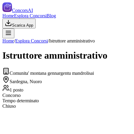
ConcorsAI
Home
Esplora Concorsi
Blog
Scarica App
Home
/
Esplora Concorsi
/
Istruttore amministrativo
Istruttore amministrativo
Comunita' montana gennargentu mandrolisai
Sardegna, Nuoro
1
posto
Concorso
Tempo determinato
Chiuso