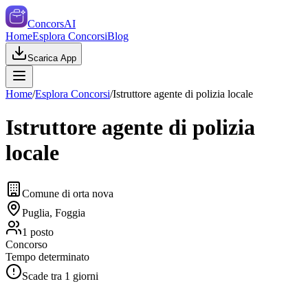
ConcorsAI
Home
Esplora Concorsi
Blog
Scarica App
Home
/
Esplora Concorsi
/
Istruttore agente di polizia locale
Istruttore agente di polizia
locale
Comune di orta nova
Puglia, Foggia
1
posto
Concorso
Tempo determinato
Scade tra
1
giorni