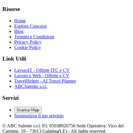
Risorse
Home
Esplora Concorsi
Blog
Termini e Condizioni
Privacy Policy
Cookie Policy
Link Utili
LavoroIT - Offerte ITC e CV
Lavoro e Web - Offerte e CV
TravelHelper - AI Travel Planner
ABCSalento s.r.l.
Servizi
Scarica l'App
Sponsorizza il tuo servizio
© ABC Salento s.r.l. P.I. 05038920756 Sede Operativa: Vico del
Carmine, 19 - 73013 Galatina(LE) - All rights reserved.