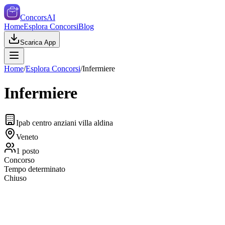
ConcorsAI
Home
Esplora Concorsi
Blog
Scarica App
Home
/
Esplora Concorsi
/
Infermiere
Infermiere
Ipab centro anziani villa aldina
Veneto
1
posto
Concorso
Tempo determinato
Chiuso