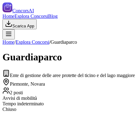
ConcorsAI
Home
Esplora Concorsi
Blog
Scarica App
Home
/
Esplora Concorsi
/
Guardiaparco
Guardiaparco
Ente di gestione delle aree protette del ticino e del lago maggiore
Piemonte, Novara
2
posti
Avvisi di mobilità
Tempo indeterminato
Chiuso