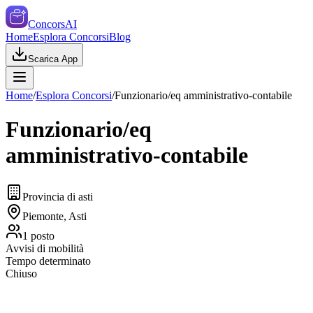
ConcorsAI
Home
Esplora Concorsi
Blog
Scarica App
Home
/
Esplora Concorsi
/
Funzionario/eq amministrativo-contabile
Funzionario/eq
amministrativo-contabile
Provincia di asti
Piemonte, Asti
1
posto
Avvisi di mobilità
Tempo determinato
Chiuso