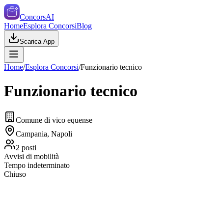
ConcorsAI
Home
Esplora Concorsi
Blog
Scarica App
Home
/
Esplora Concorsi
/
Funzionario tecnico
Funzionario tecnico
Comune di vico equense
Campania, Napoli
2
posti
Avvisi di mobilità
Tempo indeterminato
Chiuso