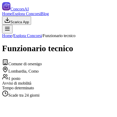
ConcorsAI
Home
Esplora Concorsi
Blog
Scarica App
Home
/
Esplora Concorsi
/
Funzionario tecnico
Funzionario tecnico
Comune di orsenigo
Lombardia, Como
1
posto
Avvisi di mobilità
Tempo determinato
Scade tra
24
giorni