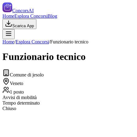
ConcorsAI
Home
Esplora Concorsi
Blog
Scarica App
Home
/
Esplora Concorsi
/
Funzionario tecnico
Funzionario tecnico
Comune di jesolo
Veneto
1
posto
Avvisi di mobilità
Tempo determinato
Chiuso