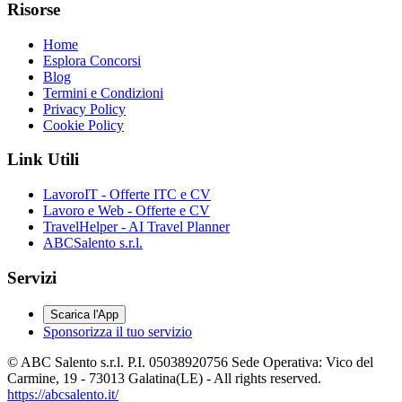
Risorse
Home
Esplora Concorsi
Blog
Termini e Condizioni
Privacy Policy
Cookie Policy
Link Utili
LavoroIT - Offerte ITC e CV
Lavoro e Web - Offerte e CV
TravelHelper - AI Travel Planner
ABCSalento s.r.l.
Servizi
Scarica l'App
Sponsorizza il tuo servizio
© ABC Salento s.r.l. P.I. 05038920756 Sede Operativa: Vico del
Carmine, 19 - 73013 Galatina(LE) - All rights reserved.
https://abcsalento.it/