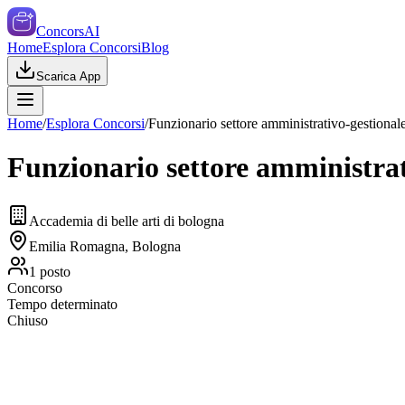
ConcorsAI
Home
Esplora Concorsi
Blog
Scarica App
Home
/
Esplora Concorsi
/
Funzionario settore amministrativo-gestional
Funzionario settore amministrat
Accademia di belle arti di bologna
Emilia Romagna, Bologna
1
posto
Concorso
Tempo determinato
Chiuso