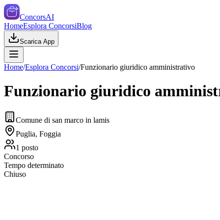
ConcorsAI
Home
Esplora Concorsi
Blog
Scarica App
Home
/
Esplora Concorsi
/
Funzionario giuridico amministrativo
Funzionario giuridico amminist
Comune di san marco in lamis
Puglia, Foggia
1
posto
Concorso
Tempo determinato
Chiuso