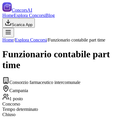
ConcorsAI
Home
Esplora Concorsi
Blog
Scarica App
Home
/
Esplora Concorsi
/
Funzionario contabile part time
Funzionario contabile part
time
Consorzio farmaceutico intercomunale
Campania
1
posto
Concorso
Tempo determinato
Chiuso