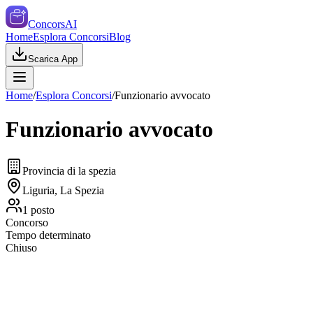
ConcorsAI
Home
Esplora Concorsi
Blog
Scarica App
Home
/
Esplora Concorsi
/
Funzionario avvocato
Funzionario avvocato
Provincia di la spezia
Liguria, La Spezia
1
posto
Concorso
Tempo determinato
Chiuso