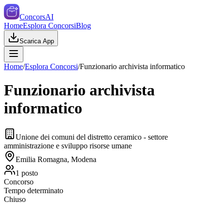
ConcorsAI
Home
Esplora Concorsi
Blog
Scarica App
Home
/
Esplora Concorsi
/
Funzionario archivista informatico
Funzionario archivista
informatico
Unione dei comuni del distretto ceramico - settore
amministrazione e sviluppo risorse umane
Emilia Romagna, Modena
1
posto
Concorso
Tempo determinato
Chiuso