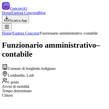
ConcorsAI
Home
Esplora Concorsi
Blog
Scarica App
Home
/
Esplora Concorsi
/
Funzionario amministrativo–contabile
Funzionario amministrativo–
contabile
Comune di borghetto lodigiano
Lombardia, Lodi
1
posto
Avvisi di mobilità
Tempo determinato
Chiuso