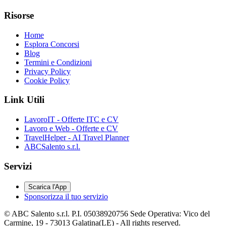
Risorse
Home
Esplora Concorsi
Blog
Termini e Condizioni
Privacy Policy
Cookie Policy
Link Utili
LavoroIT - Offerte ITC e CV
Lavoro e Web - Offerte e CV
TravelHelper - AI Travel Planner
ABCSalento s.r.l.
Servizi
Scarica l'App
Sponsorizza il tuo servizio
© ABC Salento s.r.l. P.I. 05038920756 Sede Operativa: Vico del
Carmine, 19 - 73013 Galatina(LE) - All rights reserved.