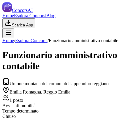
ConcorsAI
Home
Esplora Concorsi
Blog
Scarica App
Home
/
Esplora Concorsi
/
Funzionario amministrativo contabile
Funzionario amministrativo
contabile
Unione montana dei comuni dell'appennino reggiano
Emilia Romagna, Reggio Emilia
1
posto
Avvisi di mobilità
Tempo determinato
Chiuso