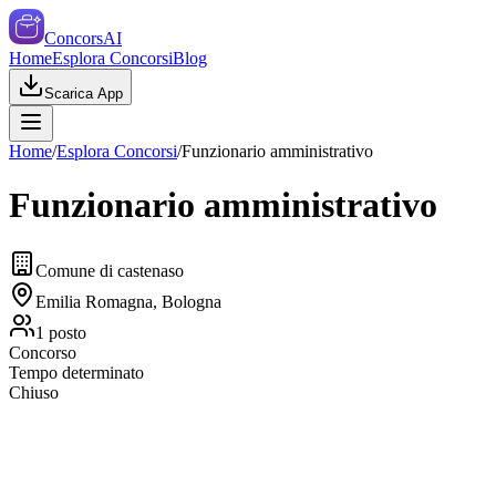
ConcorsAI
Home
Esplora Concorsi
Blog
Scarica App
Home
/
Esplora Concorsi
/
Funzionario amministrativo
Funzionario amministrativo
Comune di castenaso
Emilia Romagna, Bologna
1
posto
Concorso
Tempo determinato
Chiuso