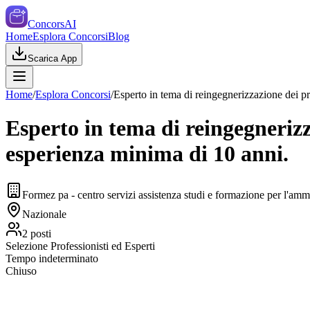
ConcorsAI
Home
Esplora Concorsi
Blog
Scarica App
Home
/
Esplora Concorsi
/
Esperto in tema di reingegnerizzazione dei pr
Esperto in tema di reingegnerizz
esperienza minima di 10 anni.
Formez pa - centro servizi assistenza studi e formazione per l'am
Nazionale
2
posti
Selezione Professionisti ed Esperti
Tempo indeterminato
Chiuso