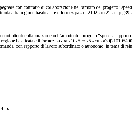
mpegnare con contratto di collaborazione nell’ambito del progetto “speed
tipulata tra regione basilicata e il formez pa - ra 21025 ro 25 - cup g
on contratto di collaborazione nell’ambito del progetto “speed - support
 regione basilicata e il formez pa - ra 21025 ro 25 - cup g39j21010540009 
domanda, con rapporto di lavoro subordinato o autonomo, in tema di reing
ofilo.