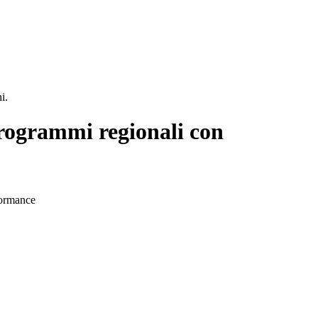
i.
 programmi regionali con
formance