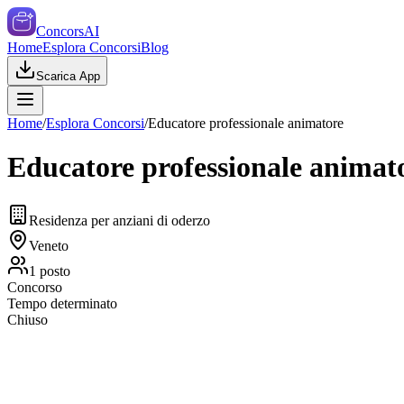
ConcorsAI
Home
Esplora Concorsi
Blog
Scarica App
Home
/
Esplora Concorsi
/
Educatore professionale animatore
Educatore professionale animat
Residenza per anziani di oderzo
Veneto
1
posto
Concorso
Tempo determinato
Chiuso