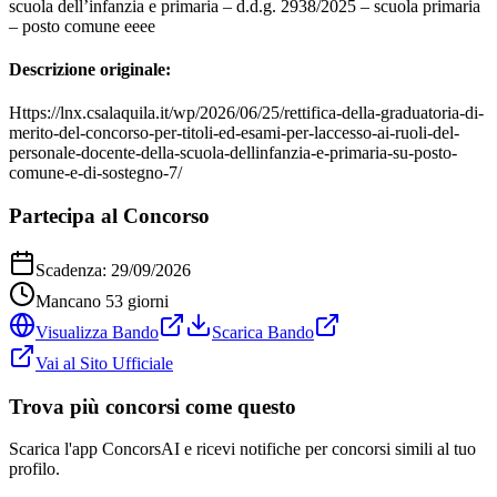
scuola dell’infanzia e primaria – d.d.g. 2938/2025 – scuola primaria
– posto comune eeee
Descrizione originale:
Https://lnx.csalaquila.it/wp/2026/06/25/rettifica-della-graduatoria-di-
merito-del-concorso-per-titoli-ed-esami-per-laccesso-ai-ruoli-del-
personale-docente-della-scuola-dellinfanzia-e-primaria-su-posto-
comune-e-di-sostegno-7/
Partecipa al Concorso
Scadenza:
29/09/2026
Mancano
53
giorni
Visualizza Bando
Scarica Bando
Vai al Sito Ufficiale
Trova più concorsi come questo
Scarica l'app ConcorsAI e ricevi notifiche per concorsi simili al tuo
profilo.