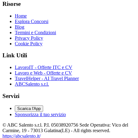
Risorse
Home
Esplora Concorsi
Blog
Termini e Condizioni
Privacy Policy
Cookie Policy
Link Utili
LavoroIT - Offerte ITC e CV
Lavoro e Web - Offerte e CV
TravelHelper - AI Travel Planner
ABCSalento s.r.l.
Servizi
Scarica l'App
Sponsorizza il tuo servizio
© ABC Salento s.r.l. P.I. 05038920756 Sede Operativa: Vico del
Carmine, 19 - 73013 Galatina(LE) - All rights reserved.
https://abcsalento.it/